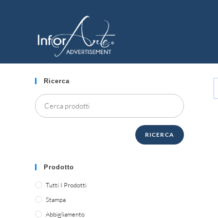
Vai
al
CASA & TEMPO LIBERO
contenuto
Ricerca
RICERCA
Prodotto
Tutti I Prodotti
Stampa
Abbigliamento