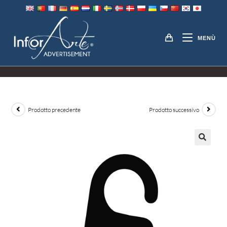
Vai
al
MANOPOLA DELLA
contenuto
MENÙ
PORTA TAGS
Prodotto precedente
Prodotto successivo