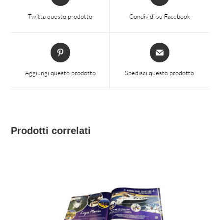
apre
apre
in
in
Twitta questo prodotto
Condividi su Facebook
una
una
nuova
nuova
finestra
finestra
Si
Si
apre
apre
in
in
Aggiungi questo prodotto
Spedisci questo prodotto
una
una
nuova
nuova
finestra
finestra
Prodotti correlati