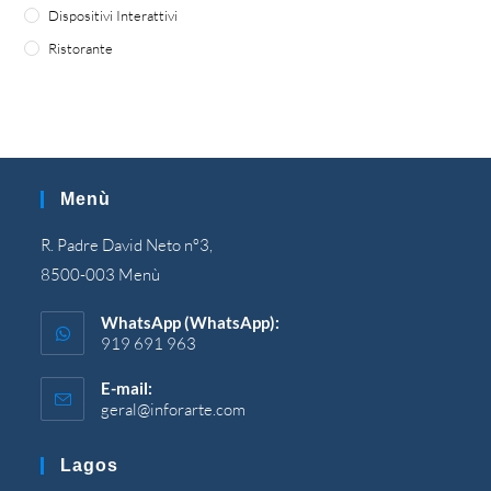
Dispositivi Interattivi
Ristorante
Menù
R. Padre David Neto nº3,
8500-003 Menù
WhatsApp (WhatsApp):
919 691 963
E-mail:
geral@inforarte.com
Si
apre
nell'applicazione
Lagos