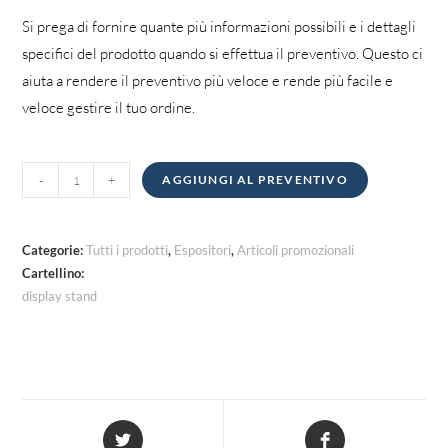
Si prega di fornire quante più informazioni possibili e i dettagli
specifici del prodotto quando si effettua il preventivo. Questo ci
aiuta a rendere il preventivo più veloce e rende più facile e
veloce gestire il tuo ordine.
Espositori
-
+
AGGIUNGI AL PREVENTIVO
quantità
Categorie:
Tutti i prodotti
,
Espositori
,
Articoli promozionali
Cartellino:
display stand
Si
Si