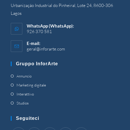
Urbanização Industrial do Pinheiral, Lote 24, 8600-306
Lagos
WhatsApp (WhatsApp):
926 370 581
E-mail:
geral@inforarte.com
Si
apre
nell'applicazione
Gruppo InforArte
Si
Annuncio
apre
Si
Marketing digitale
in
apre
Si
Interattivo
una
in
apre
Si
Studios
nuova
una
in
apre
scheda
nuova
una
in
Seguiteci
scheda
nuova
una
scheda