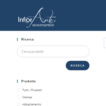
Vai
al
PENNE
contenuto
Ricerca
RICERCA
Prodotto
Tutti I Prodotti
Stampa
Abbigliamento