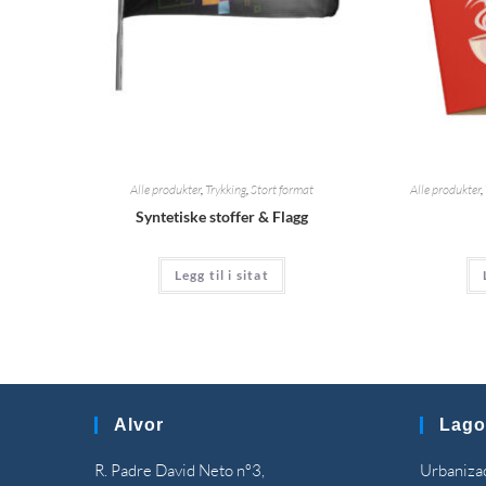
Alle produkter
,
Trykking
,
Stort format
Alle produkter
,
Syntetiske stoffer & Flagg
Legg til i sitat
Alvor
Lago
R. Padre David Neto nº3,
Urbanizaç