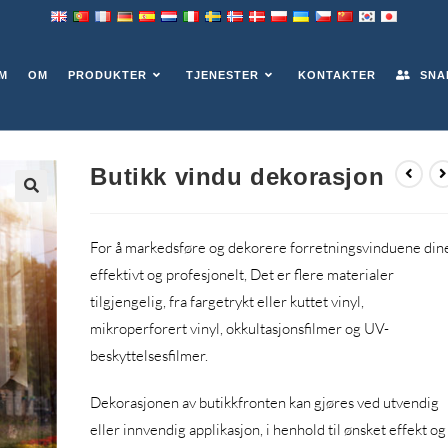
ASJON
M
OM
PRODUKTER
TJENESTER
KONTAKTER
SNA
Butikk vindu dekorasjon
For å markedsføre og dekorere forretningsvinduene din
effektivt og profesjonelt, Det er flere materialer
tilgjengelig, fra fargetrykt eller kuttet vinyl,
mikroperforert vinyl, okkultasjonsfilmer og UV-
beskyttelsesfilmer.
Dekorasjonen av butikkfronten kan gjøres ved utvendig
eller innvendig applikasjon, i henhold til ønsket effekt og