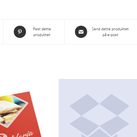
Åpnes
Åpnes
Fest dette
Send dette produktet
produktet
på e-post
i
i
et
et
nytt
nytt
vindu
vindu