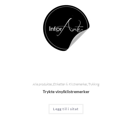
Alle produkter
,
Etiketter & Klistremerker
,
Trykking
Trykte vinylklistremerker
Legg til i sitat