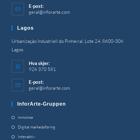
E-post:
geral@inforarte.com
Åpnes
i
programmet
Lagos
Urbanização Industriell do Pinheiral, Lote 24, 8600-306
Lagos
Hva skjer:
926 370 581
E-post:
geral@inforarte.com
Åpnes
i
programmet
InforArte-Gruppen
Åpnes
Annonse
i
Åpnes
Digital markedsføring
en
i
Åpnes
Interaktiv
ny