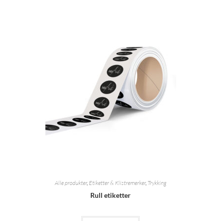
Alle produkter
,
Etiketter & Klistremerker
,
Trykking
Rull etiketter