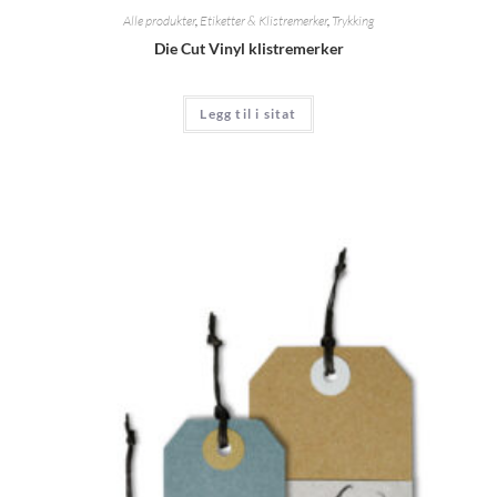
Alle produkter
,
Etiketter & Klistremerker
,
Trykking
Die Cut Vinyl klistremerker
Legg til i sitat