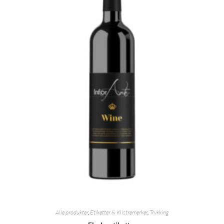
Alle produkter
,
Etiketter & Klistremerker
,
Trykking