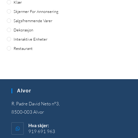
Klær
Skjermer For Annonsering
Salgsfremmende Varer
Dekorasjon
Interaktive Enheter
Restaurant
Alvor
R. Padre David Neto nº3,
8500-003 Alvor
Hva skjer:
919 691 963