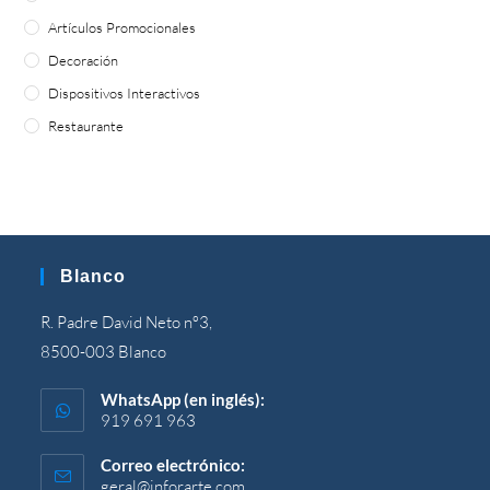
Artículos Promocionales
Decoración
Dispositivos Interactivos
Restaurante
Blanco
R. Padre David Neto nº3,
8500-003 Blanco
WhatsApp (en inglés):
919 691 963
Correo electrónico:
geral@inforarte.com
Se