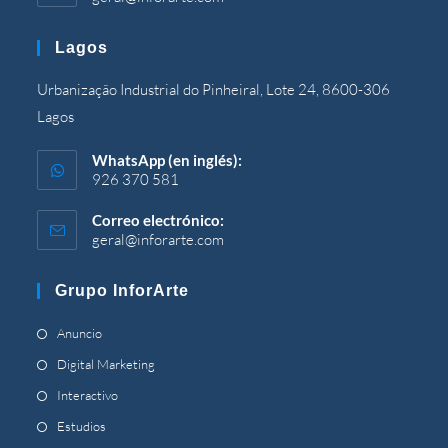
abre
en
Lagos
su
solicitud
Urbanização Industrial do Pinheiral,
Lote
24, 8600-306
Lagos
WhatsApp (en inglés):
926 370 581
Correo electrónico:
geral@inforarte.com
Se
abre
en
Grupo InforArte
su
solicitud
Se
Anuncio
abre
Se
Digital Marketing
en
abre
Se
Interactivo
una
en
abre
Se
Estudios
pestaña
una
en