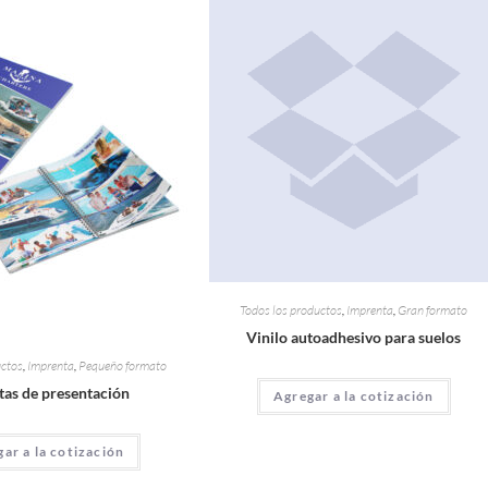
Todos los productos
,
Imprenta
,
Gran formato
Vinilo autoadhesivo para suelos
uctos
,
Imprenta
,
Pequeño formato
tas de presentación
Agregar a la cotización
ar a la cotización