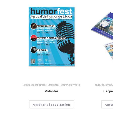
Todos los productos
,
Imprenta
,
Pequeño formato
Todos los prod
Volantes
Carpe
Agregar a la cotización
Agreg