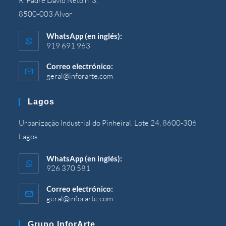
R. Padre David Neto nº3,
8500-003 Alvor
WhatsApp (en inglés):
919 691 963
Correo electrónico:
geral@inforarte.com
Se
abre
en
Lagos
su
solicitud
Urbanização Industrial do Pinheiral, Lote 24, 8600-306
Lagos
WhatsApp (en inglés):
926 370 581
Correo electrónico:
geral@inforarte.com
Se
abre
en
Grupo InforArte
su