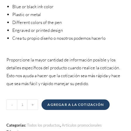
Blue or black ink color
Plastic or metal
Different colors of the pen
Engraved or printed design
Crea tu propio diseño o nosotros podemos hacerlo
Proporcione la mayor cantidad de información posible y los
detalles específicos del producto cuando realice la cotización.
Esto nos ayuda a hacer que la cotización sea más rápida y hace
que sea más fácil y rápido manejar su pedido.
Plumas
-
+
AGREGAR A LA COTIZACIÓN
cantidad
Categorías:
Todos los productos
,
Artículos promocionales