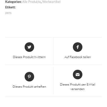
Kategorien:
Alle Produkte
,
Werbeartikel
Etikett:
pens
Wird
Wird
in
in
einem
einem
Dieses Produkt twittern
Auf Facebook teilen
neuen
neuen
Fenster
Fenster
geöffnet
geöffnet
Wird
Wird
in
in
einem
einem
Dieses Produkt per E-Mail
Dieses Produkt anheften
neuen
versenden
neuen
Fenster
Fenster
geöffnet
geöffnet