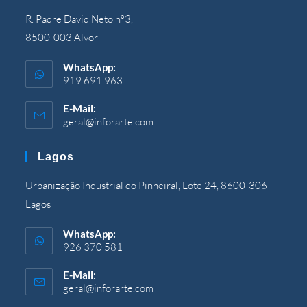
R. Padre David Neto nº3,
8500-003 Alvor
WhatsApp:
919 691 963
E-Mail:
geral@inforarte.com
Wird
in
Ihrer
Lagos
Anwendung
geöffnet
Urbanização Industrial do Pinheiral, Lote 24, 8600-306
Lagos
WhatsApp:
926 370 581
E-Mail:
geral@inforarte.com
Wird
in