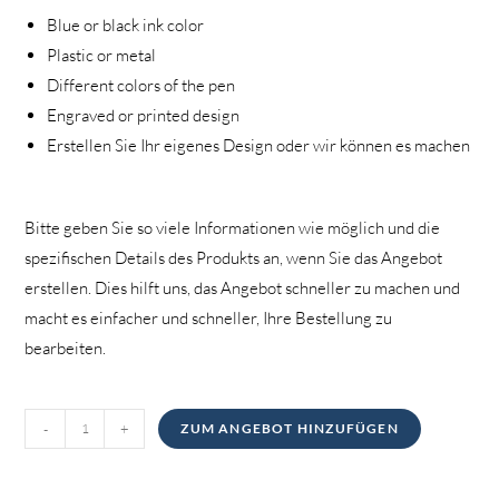
Blue or black ink color
Plastic or metal
Different colors of the pen
Engraved or printed design
Erstellen Sie Ihr eigenes Design oder wir können es machen
Bitte geben Sie so viele Informationen wie möglich und die
spezifischen Details des Produkts an, wenn Sie das Angebot
erstellen. Dies hilft uns, das Angebot schneller zu machen und
macht es einfacher und schneller, Ihre Bestellung zu
bearbeiten.
Stifte
-
+
ZUM ANGEBOT HINZUFÜGEN
Menge