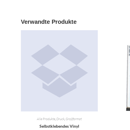
Fenster
Fenster
geöffnet
geöffnet
Verwandte Produkte
Alle Produkte
,
Druck
,
Großformat
Selbstklebendes Vinyl