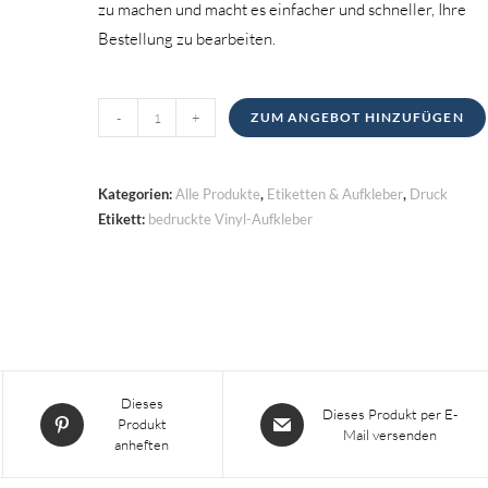
zu machen und macht es einfacher und schneller, Ihre
Bestellung zu bearbeiten.
Bedruckte
-
+
ZUM ANGEBOT HINZUFÜGEN
VinylAufkleber
Menge
Kategorien:
Alle Produkte
,
Etiketten & Aufkleber
,
Druck
Etikett:
bedruckte Vinyl-Aufkleber
Wird
Dieses
Wird
Dieses Produkt per E-
Produkt
in
Mail versenden
in
anheften
einem
einem
neuen
neuen