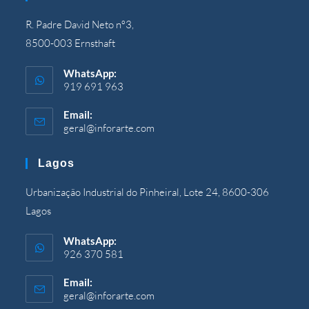
R. Padre David Neto nº3,
8500-003 Ernsthaft
WhatsApp:
919 691 963
Email:
geral@inforarte.com
Wird
in
Ihrer
Lagos
Anwendung
geöffnet
Urbanização Industrial do Pinheiral, Lote 24, 8600-306
Lagos
WhatsApp:
926 370 581
Email:
geral@inforarte.com
Wird
in