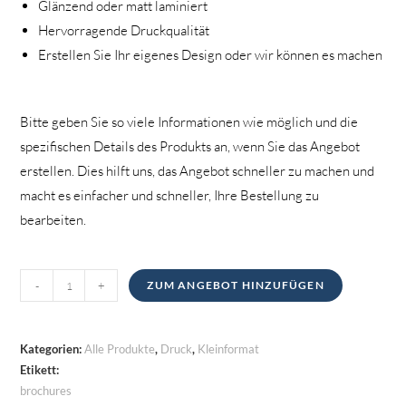
Glänzend oder matt laminiert
Hervorragende Druckqualität
Erstellen Sie Ihr eigenes Design oder wir können es machen
Bitte geben Sie so viele Informationen wie möglich und die
spezifischen Details des Produkts an, wenn Sie das Angebot
erstellen. Dies hilft uns, das Angebot schneller zu machen und
macht es einfacher und schneller, Ihre Bestellung zu
bearbeiten.
Broschüren
-
+
ZUM ANGEBOT HINZUFÜGEN
Menge
Kategorien:
Alle Produkte
,
Druck
,
Kleinformat
Etikett:
brochures