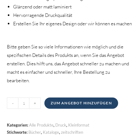
Glänzend oder matt laminiert
Hervorragende Druckqualität
Erstellen Sie Ihr eigenes Design oder wir können es machen
Bitte geben Sie so viele Informationen wie möglich und die
spezifischen Details des Produkts an, wenn Sie das Angebot
erstellen. Dies hilft uns, das Angebot schneller zu machen und
macht es einfacher und schneller, Ihre Bestellung zu
bearbeiten.
Zeitschriften,
-
+
ZUM ANGEBOT HINZUFÜGEN
Bücher
&
Kataloge
Kategorien:
Alle Produkte
,
Druck
,
Kleinformat
Menge
Stichworte:
Bücher
,
Kataloge
,
zeitschriften