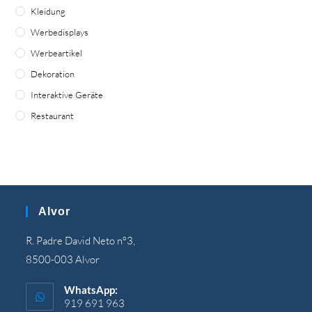
Kleidung
Werbedisplays
Werbeartikel
Dekoration
Interaktive Geräte
Restaurant
Alvor
R. Padre David Neto nº3,
8500-003 Alvor
WhatsApp:
919 691 963