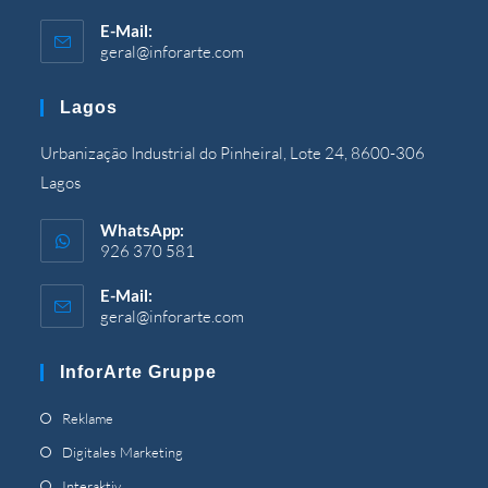
E-Mail:
geral@inforarte.com
Wird
in
Ihrer
Lagos
Anwendung
geöffnet
Urbanização Industrial do Pinheiral, Lote 24, 8600-306
Lagos
WhatsApp:
926 370 581
E-Mail:
geral@inforarte.com
Wird
in
Ihrer
InforArte Gruppe
Anwendung
geöffnet
Wird
Reklame
auf
Wird
Digitales Marketing
einer
auf
Wird
Interaktiv