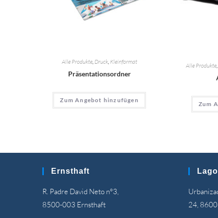
Alle Produkte
,
Druck
,
Kleinformat
Alle Produkte
Präsentationsordner
Zum Angebot hinzufügen
Zum A
Ernsthaft
Lago
R. Padre David Neto nº3,
Urbanizaç
8500-003 Ernsthaft
24, 8600