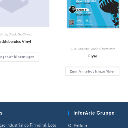
odukte
,
Druck
,
Großformat
stklebendes Vinyl
Alle Produkte
,
Druck
,
Kleinformat
Flyer
ngebot hinzufügen
Zum Angebot hinzufügen
s
InforArte Gruppe
Wird
ão Industrial do Pinheiral, Lote
Reklame