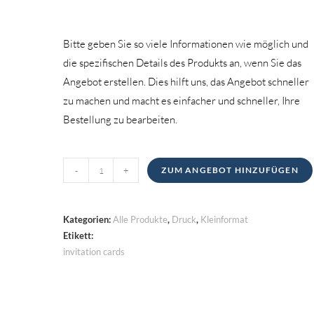
Bitte geben Sie so viele Informationen wie möglich und
die spezifischen Details des Produkts an, wenn Sie das
Angebot erstellen. Dies hilft uns, das Angebot schneller
zu machen und macht es einfacher und schneller, Ihre
Bestellung zu bearbeiten.
Einladungskarten
-
+
ZUM ANGEBOT HINZUFÜGEN
Menge
Kategorien:
Alle Produkte
,
Druck
,
Kleinformat
Etikett:
invitation cards