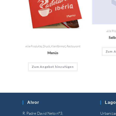
Alle Pr
Selb
Alle Produkte
,
Druck
,
Kleinformat
,
Restaurant
Zum A
Menüs
Zum Angebot hinzufügen
Alvor
Lago
R. Padre David Neto nº3,
Urbanizaç