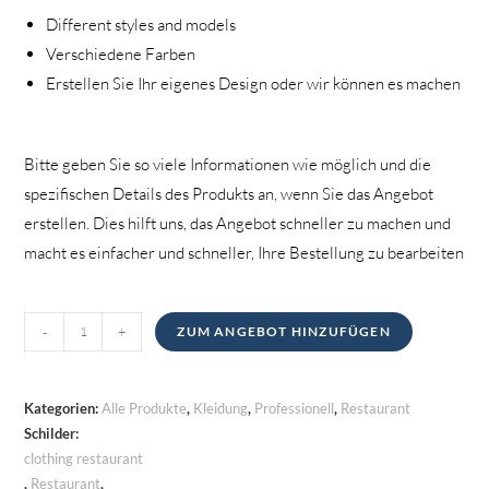
Different styles and models
Verschiedene Farben
Erstellen Sie Ihr eigenes Design oder wir können es machen
Bitte geben Sie so viele Informationen wie möglich und die
spezifischen Details des Produkts an, wenn Sie das Angebot
erstellen. Dies hilft uns, das Angebot schneller zu machen und
macht es einfacher und schneller, Ihre Bestellung zu bearbeiten
Arbeitsschuhe
-
+
ZUM ANGEBOT HINZUFÜGEN
Menge
Kategorien:
Alle Produkte
,
Kleidung
,
Professionell
,
Restaurant
Schilder:
clothing restaurant
,
Restaurant
,