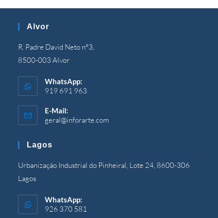
Alvor
R. Padre David Neto nº3,
8500-003 Alvor
WhatsApp:
919 691 963
E-Mail:
geral@inforarte.com
Wird
in
Ihrer
Lagos
Anwendung
geöffnet
Urbanização Industrial do Pinheiral, Lote 24, 8600-306
Lagos
WhatsApp:
926 370 581