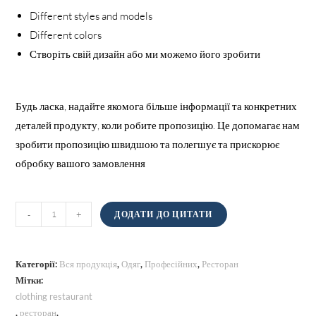
Different styles and models
Different colors
Створіть свій дизайн або ми можемо його зробити
Будь ласка, надайте якомога більше інформації та конкретних
деталей продукту, коли робите пропозицію. Це допомагає нам
зробити пропозицію швидшою та полегшує та прискорює
обробку вашого замовлення
Робоче
-
+
ДОДАТИ ДО ЦИТАТИ
взуття
кількість
Категорії:
Вся продукція
,
Одяг
,
Професійних
,
Ресторан
Мітки:
clothing restaurant
,
ресторан
,