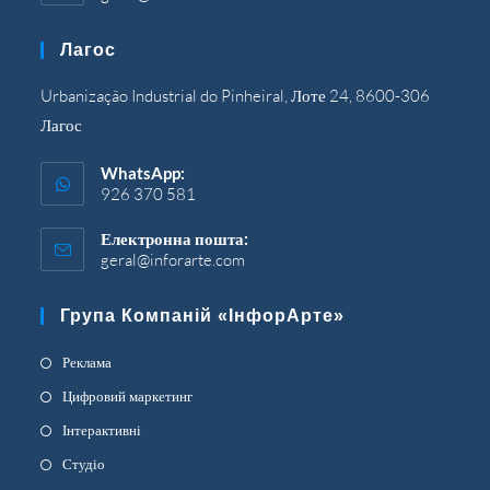
у
вашій
Лагос
програмі
Urbanização Industrial do Pinheiral, Лоте 24, 8600-306
Лагос
WhatsApp:
926 370 581
Електронна пошта:
geral@inforarte.com
Відкриється
у
вашій
Група Компаній «ІнфорАрте»
програмі
Відкриється
Реклама
в
Відкриється
Цифровий маркетинг
новій
в
Відкриється
Інтерактивні
вкладці
новій
в
Відкриється
Студіо
вкладці
новій
в