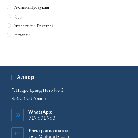
Рекламна Продукція
Орден
Інтерактивні Пристрої
Ресторан
Алвор
R. Падре Давид Нето No 3,
8500-003 Алвор
WhatsApp:
919 691 963
Електронна пошта:
geral@inforarte.com
Відкриється