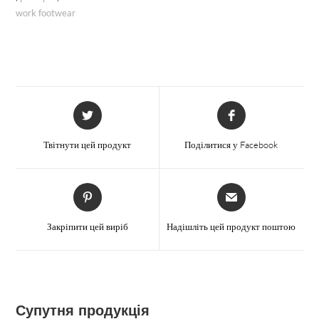
work footwear
Відкриється
Відкриється
в
в
новому
новому
Твітнути цей продукт
Поділитися у Facebook
вікні
вікні
Відкриється
Відкриється
в
в
новому
новому
Закріпити цей виріб
Надішліть цей продукт поштою
вікні
вікні
Супутня продукція