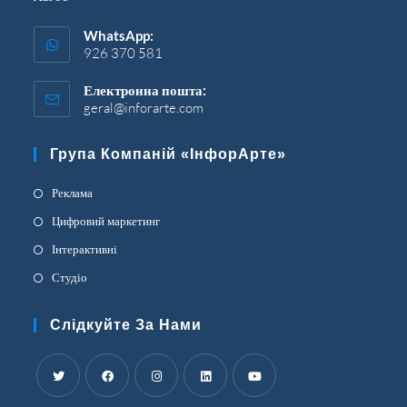
WhatsApp:
926 370 581
Електронна пошта:
geral@inforarte.com
Відкриється
у
вашій
Група Компаній «ІнфорАрте»
програмі
Відкриється
Реклама
в
Відкриється
Цифровий маркетинг
новій
в
Відкриється
Інтерактивні
вкладці
новій
в
Відкриється
Студіо
вкладці
новій
в
вкладці
новій
Слідкуйте За Нами
вкладці