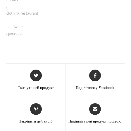
,
clothing restaurant
,
headwear
,
ресторан
Відкриється
Відкриється
в
в
новому
новому
Твітнути цей продукт
Поділитися у Facebook
вікні
вікні
Відкриється
Відкриється
в
в
новому
новому
Закріпити цей виріб
Надішліть цей продукт поштою
вікні
вікні