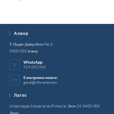
Алвор
R. Падре Давид Нето No 3,
8500-003 Алвор
WhatsApp:
919 691 963
Електронна пошта:
geral@inforarte.com
Відкриється
у
вашій
Лагос
програмі
Urbanização Industrial do Pinheiral, Лоте 24, 8600-306
Лагос