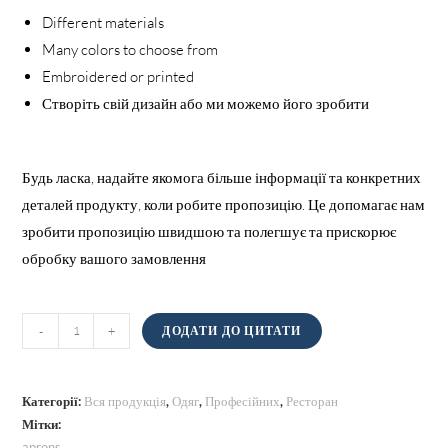
Different materials
Many colors to choose from
Embroidered or printed
Створіть свій дизайн або ми можемо його зробити
Будь ласка, надайте якомога більше інформації та конкретних
деталей продукту, коли робите пропозицію. Це допомагає нам
зробити пропозицію швидшою та полегшує та прискорює
обробку вашого замовлення
Фартухи
-
+
ДОДАТИ ДО ЦИТАТИ
кількість
Категорії:
Вся продукція
,
Одяг
,
Професійних
,
Ресторан
Мітки:
aprons