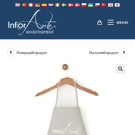
Перейти
до
ФАРТУХИ
вмісту
МЕНЮ
Попередній продукт
Наступний продукт