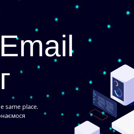
Email
г
he same place
.
онаємося