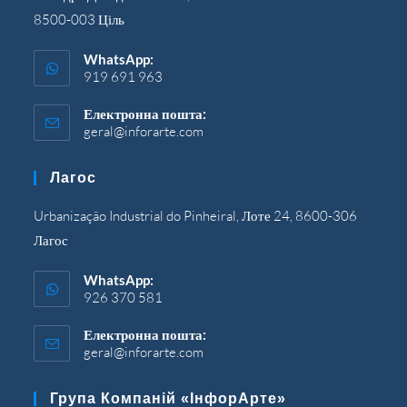
8500-003 Ціль
WhatsApp:
919 691 963
Електронна пошта:
geral@inforarte.com
Відкриється
у
вашій
Лагос
програмі
Urbanização Industrial do Pinheiral, Лоте 24, 8600-306
Лагос
WhatsApp:
926 370 581
Електронна пошта:
geral@inforarte.com
Відкриється
у
вашій
Група Компаній «ІнфорАрте»
програмі