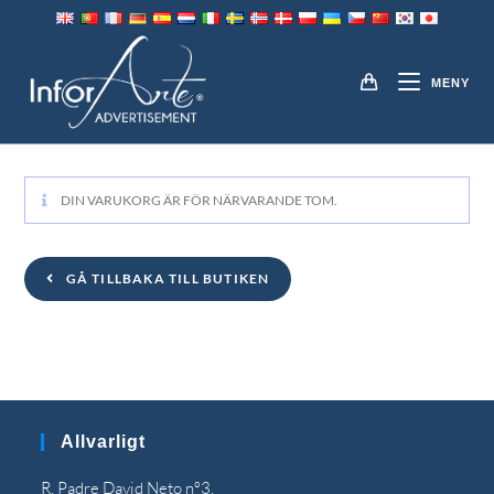
Hoppa
till
VAGN
innehållet
MENY
DIN VARUKORG ÄR FÖR NÄRVARANDE TOM.
GÅ TILLBAKA TILL BUTIKEN
Allvarligt
R. Padre David Neto nº3,