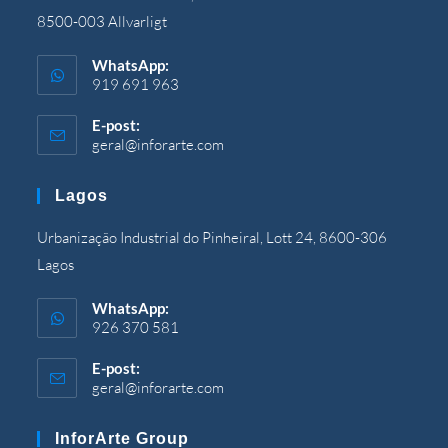
8500-003 Allvarligt
WhatsApp:
919 691 963
E-post:
geral@inforarte.com
Öppnas
i
din
Lagos
ansökan
Urbanização Industrial do Pinheiral, Lott 24, 8600-306
Lagos
WhatsApp:
926 370 581
E-post:
geral@inforarte.com
Öppnas
i
din
InforArte Group
ansökan