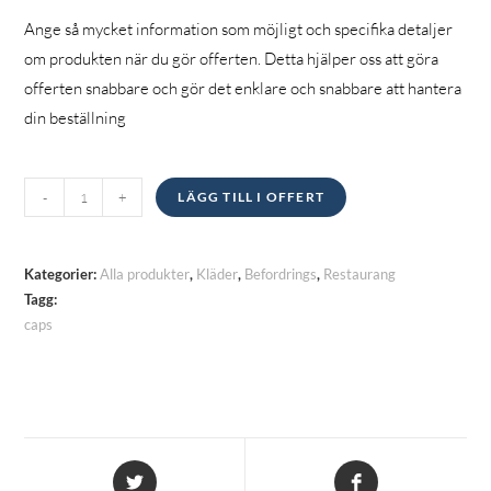
Ange så mycket information som möjligt och specifika detaljer
om produkten när du gör offerten. Detta hjälper oss att göra
offerten snabbare och gör det enklare och snabbare att hantera
din beställning
Caps
-
+
LÄGG TILL I OFFERT
kvantitet
Kategorier:
Alla produkter
,
Kläder
,
Befordrings
,
Restaurang
Tagg:
caps
Öppnas
Öppnas