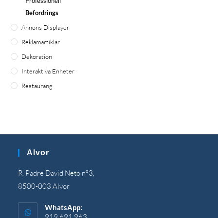
Professionell
Befordrings
Annons Displayer
Reklamartiklar
Dekoration
Interaktiva Enheter
Restaurang
Alvor
R. Padre David Neto nº3,
8500-003 Alvor
WhatsApp:
919 691 963