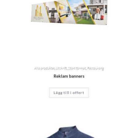
Alla produkter
,
Utskrift
,
Stort format
,
Restaurang
Reklam banners
Lägg till i offert