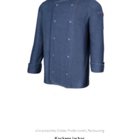
Alla produkter
,
Kläder
,
Professionell
,
Restaurang
Kockens jackor