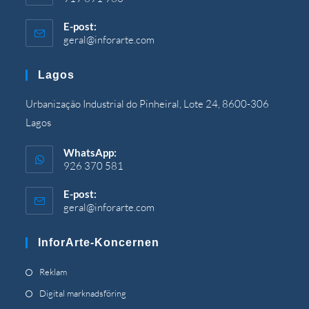
E-post:
geral@inforarte.com
Öppnas
i
din
Lagos
ansökan
Urbanização Industrial do Pinheiral, Lote 24, 8600-306
Lagos
WhatsApp:
926 370 581
E-post:
geral@inforarte.com
Öppnas
i
din
InforArte-Koncernen
ansökan
Öppnas
Reklam
i
Öppnas
Digital marknadsföring
en
i