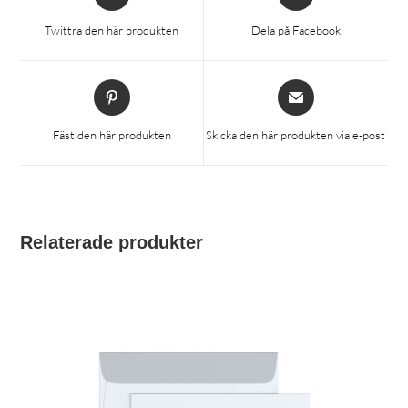
i
i
ett
ett
Twittra den här produkten
Dela på Facebook
nytt
nytt
fönster
fönster
Öppnas
Öppnas
i
i
ett
ett
Fäst den här produkten
Skicka den här produkten via e-post
nytt
nytt
fönster
fönster
Relaterade produkter