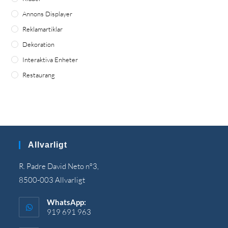
Annons Displayer
Reklamartiklar
Dekoration
Interaktiva Enheter
Restaurang
Allvarligt
R. Padre David Neto nº3,
8500-003 Allvarligt
WhatsApp:
919 691 963