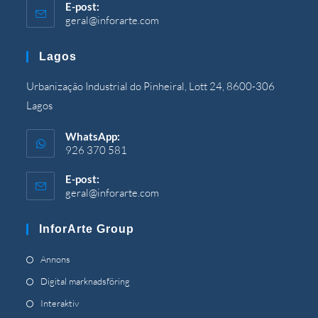
E-post:
geral@inforarte.com
Öppnas
i
din
Lagos
ansökan
Urbanização Industrial do Pinheiral, Lott 24, 8600-306
Lagos
WhatsApp:
926 370 581
E-post:
geral@inforarte.com
Öppnas
i
din
InforArte Group
ansökan
Öppnas
Annons
i
Öppnas
Digital marknadsföring
en
i
Öppnas
Interaktiv
ny
en