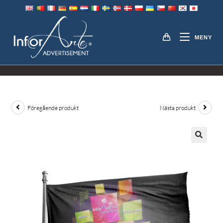
Hoppa
till
SYNTETISKA TYGER &
innehållet
MENY
FLAGGOR
Föregående produkt
Nästa produkt