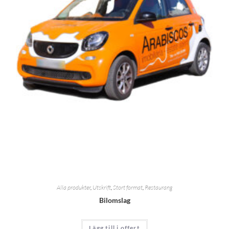
Alla produkter
,
Utskrift
,
Stort format
,
Restaurang
Bilomslag
Lägg till i offert