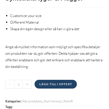
Customize your size
Different Material
Skapa din egen design eller så kan vi göra det
Ange så mycket information som möjligt och specifika detaljer
om produkten när du gör offerten. Detta hjälper oss att göra
offerten snabbare och gör det enklare och snabbare att hantera
din beställning.
Syntetiska
-
+
LÄGG TILL I OFFERT
tyger
&
Flaggor
Kategorier:
Alla produkter
,
Stort format
,
Utskrift
kvantitet
Tagg: