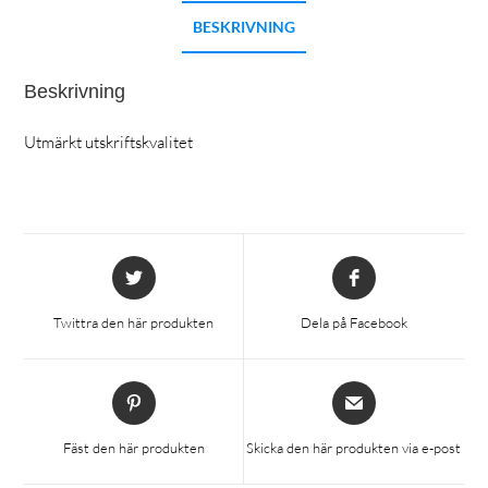
BESKRIVNING
Beskrivning
Utmärkt utskriftskvalitet
Öppnas
Öppnas
i
i
ett
ett
Twittra den här produkten
Dela på Facebook
nytt
nytt
fönster
fönster
Öppnas
Öppnas
i
i
ett
ett
Fäst den här produkten
Skicka den här produkten via e-post
nytt
nytt
fönster
fönster