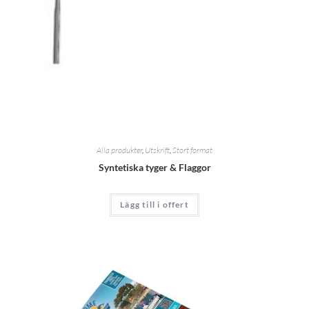
Alla produkter
,
Utskrift
,
Stort format
Syntetiska tyger & Flaggor
Lägg till i offert