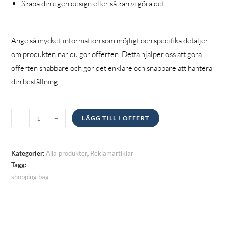
Skapa din egen design eller så kan vi göra det
Ange så mycket information som möjligt och specifika detaljer
om produkten när du gör offerten. Detta hjälper oss att göra
offerten snabbare och gör det enklare och snabbare att hantera
din beställning.
Väskor
-
+
LÄGG TILL I OFFERT
kvantitet
Kategorier:
Alla produkter
,
Reklamartiklar
Tagg:
shopping bag