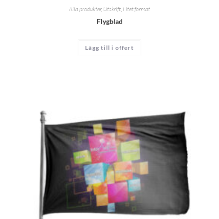
Alla produkter
,
Utskrift
,
Litet format
Flygblad
Lägg till i offert