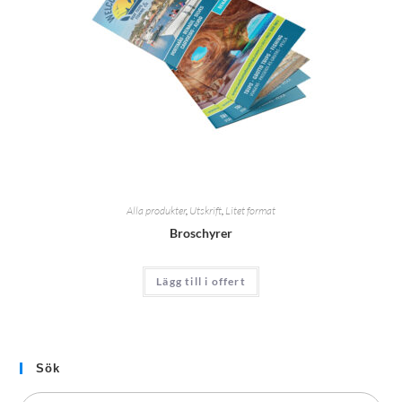
Alla produkter
,
Utskrift
,
Litet format
Broschyrer
Lägg till i offert
Sök