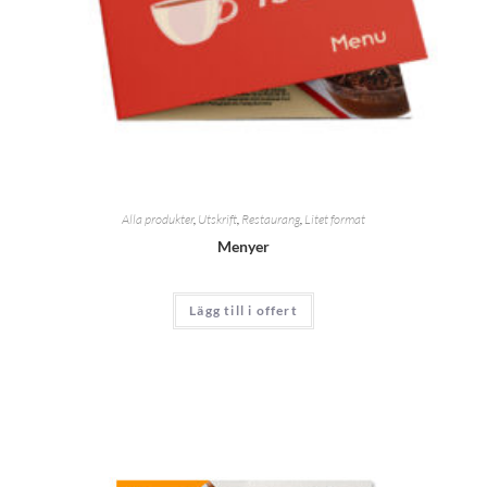
Alla produkter
,
Utskrift
,
Restaurang
,
Litet format
Menyer
Lägg till i offert