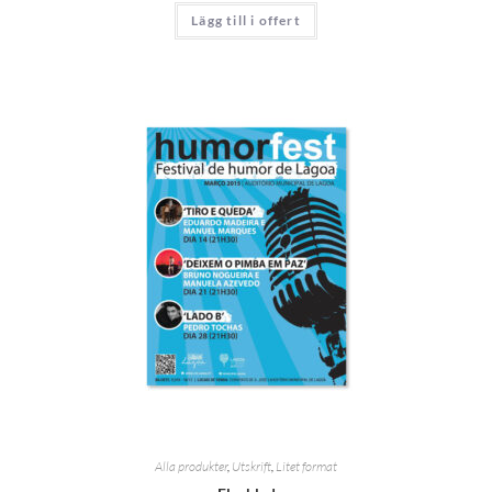
Lägg till i offert
Alla produkter
,
Utskrift
,
Litet format