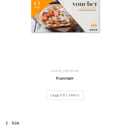
Utskrift
,
Litet format
Kuponger
Lägg till i offert
Sök