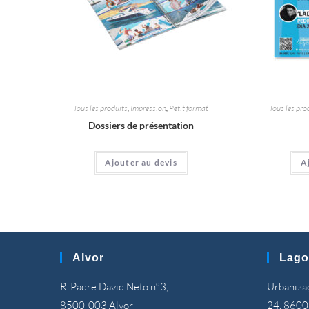
Tous les produits
,
Impression
,
Petit format
Tous les pro
Dossiers de présentation
Ajouter au devis
A
Alvor
Lago
R. Padre David Neto nº3,
Urbanizaç
8500-003 Alvor
24, 8600