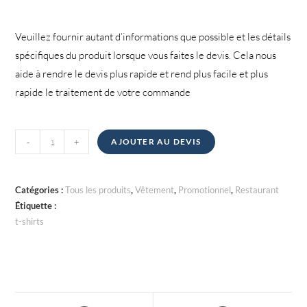
Veuillez fournir autant d’informations que possible et les détails
spécifiques du produit lorsque vous faites le devis. Cela nous
aide à rendre le devis plus rapide et rend plus facile et plus
rapide le traitement de votre commande
quantité
-
+
AJOUTER AU DEVIS
de
T-
shirts
Catégories :
Tous les produits
,
Vêtement
,
Promotionnel
,
Restaurant
Étiquette :
t-shirts