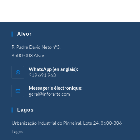
Alvor
R. Padre David Neto nº3,
8500-003 Alvor
WhatsApp (en anglais):
919 691 963
Messagerie électronique:
geral@inforarte.com
S’ouvre
dans
votre
Lagos
application
Urbanização Industrial do Pinheiral, Lote 24, 8600-306
Lagos