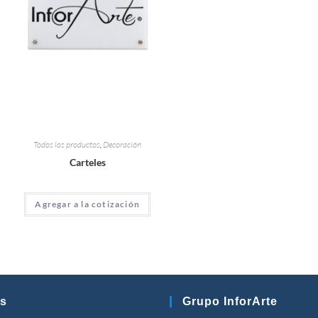
Todos los productos
,
Decoración
Carteles
Agregar a la cotización
s
Grupo InforArte