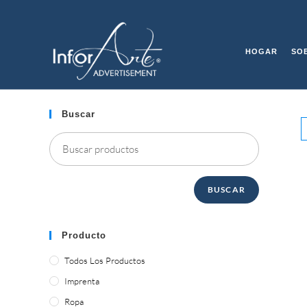
Saltar
al
DECORATION RESTAUR
contenido
HOGAR
SO
Buscar
BUSCAR
Producto
Todos Los Productos
Imprenta
Ropa