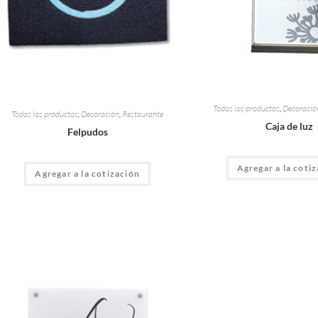
Todos los productos
,
Decoració
Todos los productos
,
Decoración
,
Restaurante
Caja de luz
Felpudos
Agregar a la coti
Agregar a la cotización