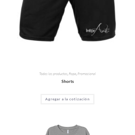
Todos los productos
,
Ropa
,
Promocional
Shorts
Agregar a la cotización