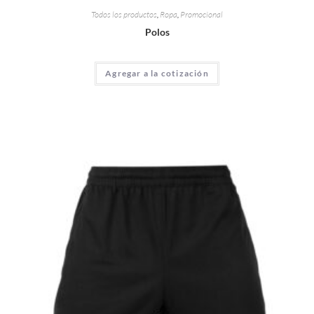
Todos los productos
,
Ropa
,
Promocional
Polos
Agregar a la cotización