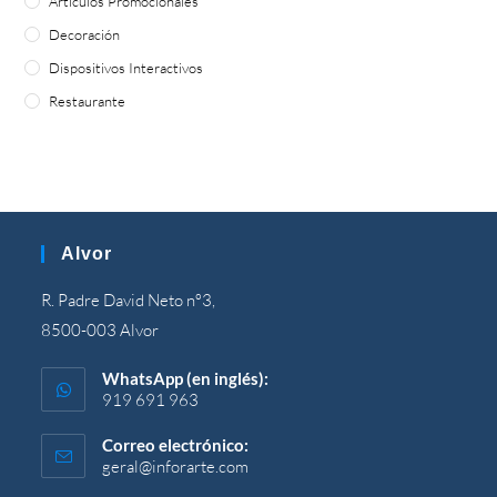
Artículos Promocionales
Decoración
Dispositivos Interactivos
Restaurante
Alvor
R. Padre David Neto nº3,
8500-003 Alvor
WhatsApp (en inglés):
919 691 963
Correo electrónico:
geral@inforarte.com
Se
abre