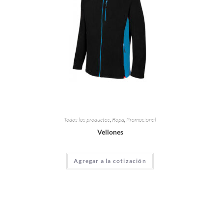
Todos los productos
,
Ropa
,
Promocional
Vellones
Agregar a la cotización