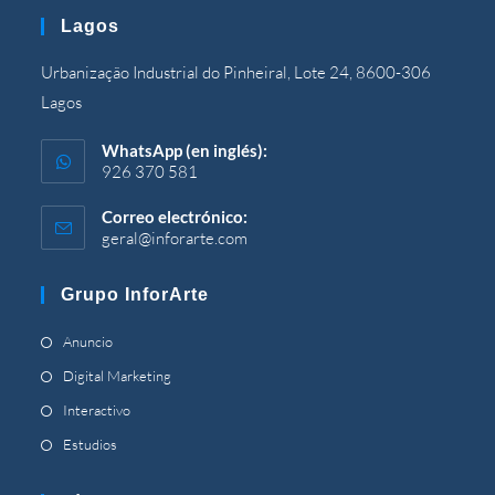
en
Lagos
su
solicitud
Urbanização Industrial do Pinheiral, Lote 24, 8600-306
Lagos
WhatsApp (en inglés):
926 370 581
Correo electrónico:
geral@inforarte.com
Se
abre
en
Grupo InforArte
su
solicitud
Se
Anuncio
abre
Se
Digital Marketing
en
abre
Se
Interactivo
una
en
abre
Se
Estudios
pestaña
una
en
abre
nueva
pestaña
una