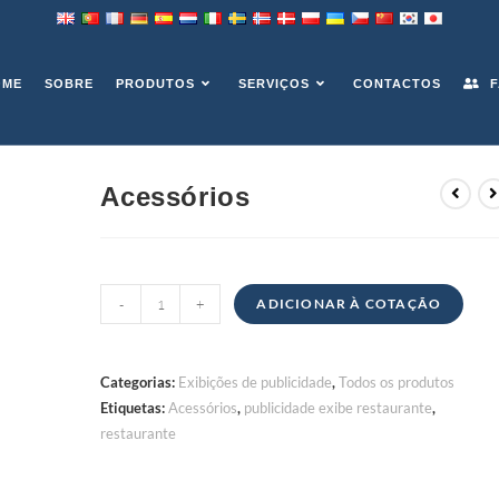
OME
SOBRE
PRODUTOS
SERVIÇOS
CONTACTOS
F
Acessórios
Quantidade
-
+
ADICIONAR À COTAÇÃO
de
Acessórios
Categorias:
Exibições de publicidade
,
Todos os produtos
Etiquetas:
Acessórios
,
publicidade exibe restaurante
,
restaurante