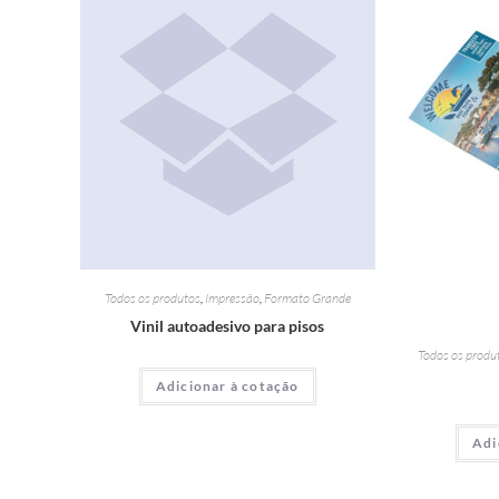
Todos os produtos
,
Impressão
,
Formato Grande
Vinil autoadesivo para pisos
Todos os produ
Adicionar à cotação
Adi