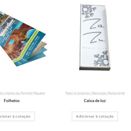
tos
,
Impressão
,
Formato Pequeno
Todos os produtos
,
Decoração
,
Restaurante
Folhetos
Caixa de luz
cionar à cotação
Adicionar à cotação