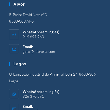
Alvor
R. Padre David Neto nº3,
8500-003 Alvor
WhatsApp (em inglês):
919 691 963
Email:
geral@inforarte.com
Abre
no
seu
Lagos
aplicativo
Urbanização Industrial do Pinheiral, Lote 24, 8600-306
Lagos
WhatsApp (em inglês):
926 370 581
Email: