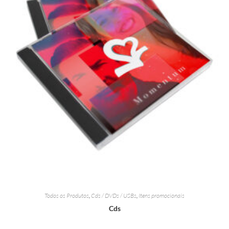
Todos os Produtos
,
Cds / DVDs / USBs
,
Itens promocionais
Cds