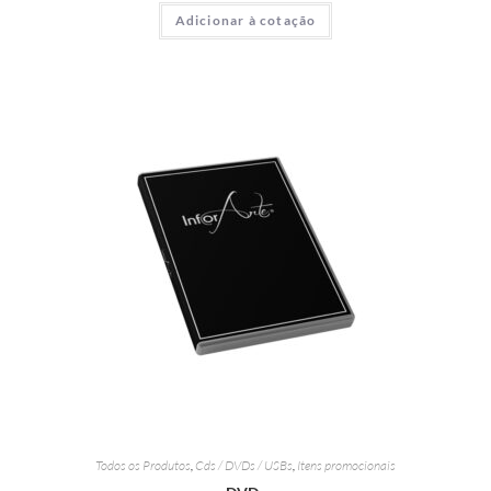
Adicionar à cotação
Todos os Produtos
,
Cds / DVDs / USBs
,
Itens promocionais