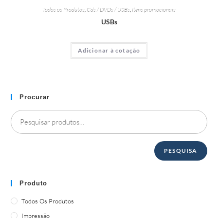
Todos os Produtos
,
Cds / DVDs / USBs
,
Itens promocionais
USBs
Adicionar à cotação
Procurar
PESQUISA
Produto
Todos Os Produtos
Impressão