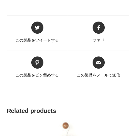
新
新
し
し
い
い
この製品をツイートする
ファド
ウ
ウ
ィ
ィ
ン
ン
新
新
ド
ド
し
し
ウ
ウ
い
い
この製品をピン留めする
この製品をメールで送信
で
で
ウ
ウ
開
開
ィ
ィ
く
く
ン
ン
ド
ド
ウ
ウ
Related products
で
で
開
開
く
く