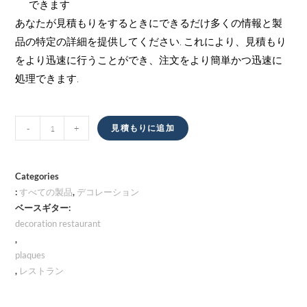
できます
あなたが見積もりをするときにできるだけ多くの情報と製
品の特定の詳細を提供してください. これにより、見積もり
をより迅速に行うことができ、注文をより簡単かつ迅速に
処理できます.
サ
-
+
見積もりに追加
イ
ン
ボ
Categories
ー
:
すべての製品
,
デコレーション
ベースギター:
ド
decoration restaurant
量
,
plaques
,
レストラン