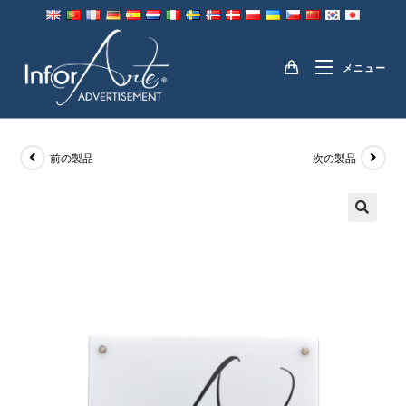
コ
ン
サインボード
テ
メニュー
ン
ツ
へ
ス
前の製品
次の製品
キ
ッ
プ