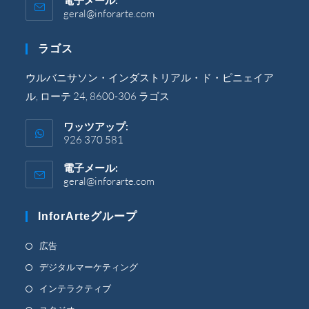
電子メール:
geral@inforarte.com
ア
プ
リ
ラゴス
ケ
ー
シ
ウルバニサソン・インダストリアル・ド・ピニェイア
ョ
ル, ローテ 24, 8600-306 ラゴス
ン
で
開
ワッツアップ:
き
926 370 581
ま
す。
電子メール:
geral@inforarte.com
ア
プ
リ
InforArteグループ
ケ
ー
シ
新
広告
ョ
し
新
デジタルマーケティング
ン
い
で
し
新
インテラクティブ
開
タ
い
し
き
新