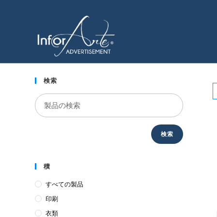
コ
ン
レストラン
テ
ン
ツ
へ
ス
検索
キ
ッ
プ
検索
積
すべての製品
印刷
衣類