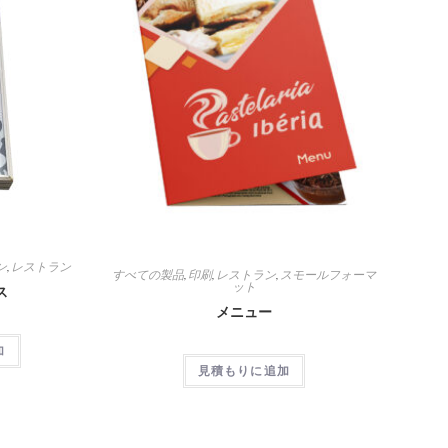
ン
,
レストラン
すべての製品
,
印刷
,
レストラン
,
スモールフォーマ
ット
ス
メニュー
加
見積もりに追加