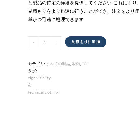
と製品の特定の詳細を提供してください. これにより
見積もりをより迅速に行うことができ、注文をより
単かつ迅速に処理できます
高
-
+
見積もりに追加
い
可
視
カテゴリ:
すべての製品
,
衣類
,
プロ
性
タグ:
vigh visibility
&
&
技
technical clothing
術
服
量