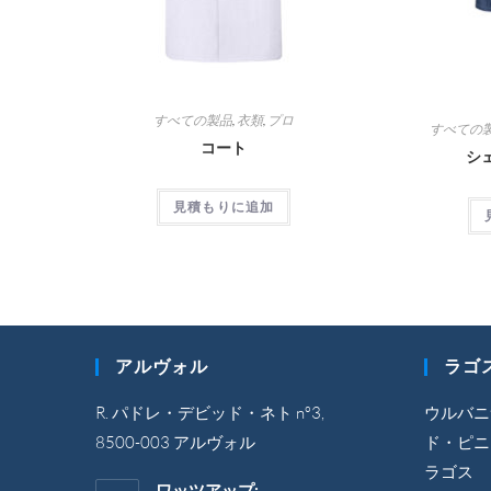
すべての製品
,
衣類
,
プロ
すべての
コート
シ
見積もりに追加
アルヴォル
ラゴ
R. パドレ・デビッド・ネト nº3,
ウルバニ
8500-003 アルヴォル
ド・ピニェ
ラゴス
ワッツアップ: