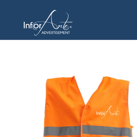
コ
ン
高い可視性 & 技術服
テ
ン
ツ
へ
ス
キ
ッ
プ