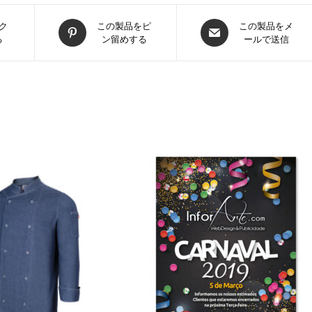
新
新
ク
この製品をピ
この製品をメ
る
ン留めする
ールで送信
し
し
い
い
ウ
ウ
ィ
ィ
ン
ン
ド
ド
ウ
ウ
で
で
開
開
く
く