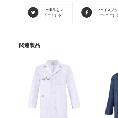
新
新
この製品をツ
フェイスブッ
イートする
でシェアす
し
し
い
い
ウ
ウ
ィ
ィ
ン
ン
ド
ド
関連製品
ウ
ウ
で
で
開
開
く
く