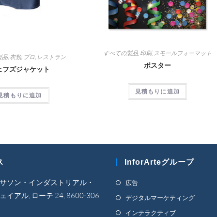
すべての製品
,
印刷
,
スモールフォーマット
製品
,
衣類
,
プロ
,
レストラン
ポスター
ェフズジャケット
見積もりに追加
見積もりに追加
ス
InforArteグループ
新
サソン・インダストリアル・
広告
し
イアル, ローテ 24, 8600-306
新
デジタルマーケティング
い
し
新
インテラクティブ