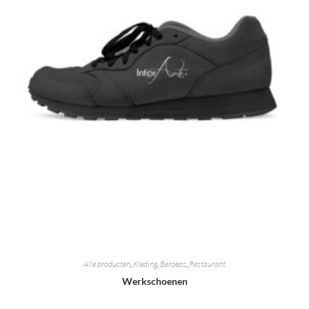
Alle producten
,
Kleding
,
Beroeps
,
Restaurant
Werkschoenen