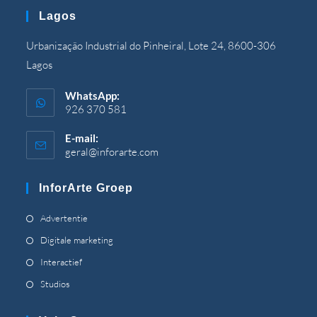
uw
Lagos
toepassing
Urbanização Industrial do Pinheiral, Lote 24, 8600-306
Lagos
WhatsApp:
926 370 581
E-mail:
geral@inforarte.com
Opent
in
uw
InforArte Groep
toepassing
Opent
Advertentie
in
Opent
Digitale marketing
een
in
Opent
Interactief
nieuw
een
in
Opent
Studios
tabblad
nieuw
een
in
tabblad
nieuw