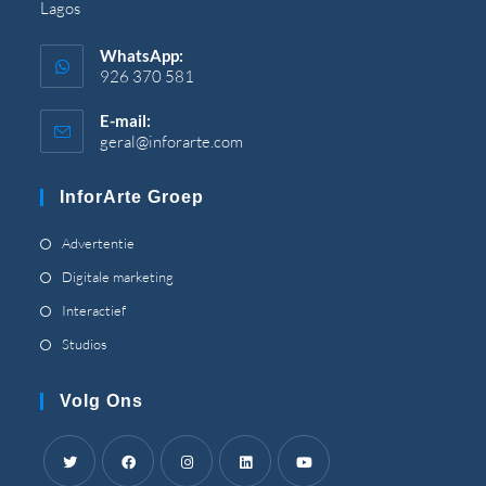
Lagos
WhatsApp:
926 370 581
E-mail:
geral@inforarte.com
Opent
in
uw
InforArte Groep
toepassing
Opent
Advertentie
in
Opent
Digitale marketing
een
in
Opent
Interactief
nieuw
een
in
Opent
Studios
tabblad
nieuw
een
in
tabblad
nieuw
een
Volg Ons
tabblad
nieuw
tabblad