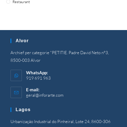
Restaurant
Alvor
Archief per categorie "PETITIE. Padre David Neto nº3,
8500-003 Alvor
WhatsApp:
919 691 963
E-mail:
geral@inforarte.com
Opent
in
uw
Lagos
toepassing
Urbanização Industrial do Pinheiral, Lote 24, 8600-306