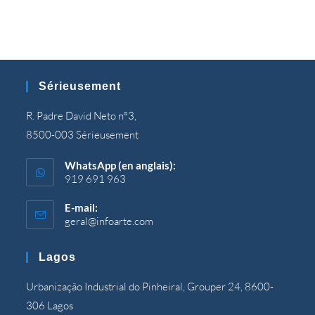
Sérieusement
R. Padre David Neto nº3,
8500-003 Sérieusement
WhatsApp (en anglais):
919 691 963
E-mail:
geral@infoarte.com
S’ouvre
dans
votre
Lagos
application
Urbanização Industrial do Pinheiral, Grouper 24, 8600-
306 Lagos