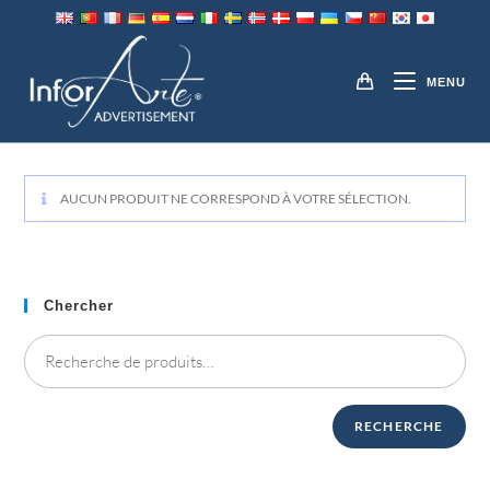
Aller
au
ACCESSOIRES
contenu
MENU
AUCUN PRODUIT NE CORRESPOND À VOTRE SÉLECTION
.
Chercher
RECHERCHE