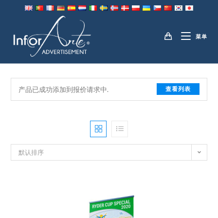
跳
到
所有产品
内
菜单
容
产品已成功添加到报价请求中.
查看列表
默认排序