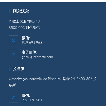
阿尔沃尔
R. 教士大卫内托 nº3,
8500-003 阿尔沃尔
微信:
919 691 963
电子邮件:
geral@inforarte.com
在
您
的
拉各斯
应
用
程
Urbanização Industrial do Pinheiral, 洛特 24, 8600-306 拉
序
各斯
中
打
开
微信:
926 370 581