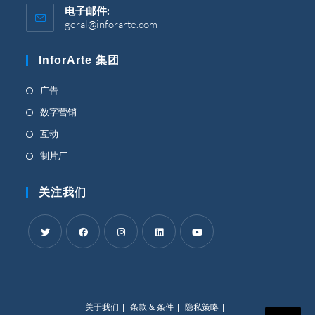
电子邮件:
geral@inforarte.com
在
您
的
InforArte 集团
应
用
程
在
广告
序
新
在
数字营销
中
标
打
新
在
互动
开
签
标
新
在
制片厂
页
签
标
新
中
页
签
标
关注我们
打
中
页
签
开
打
中
页
开
打
中
开
在
在
在
在
在
打
新
新
新
新
新
开
标
标
标
标
标
关于我们
条款 & 条件
隐私策略
签
签
签
签
签