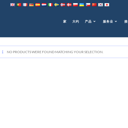
家
大约
产品
服务业
接
NO PRODUCTS WERE FOUND MATCHING YOUR SELECTION
.