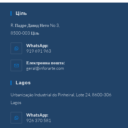
Ціль
R. Падре Давид Нето No 3,
8500-003 Ціль
WhatsApp:
919 691 963
Електронна пошта:
geral@inforarte.com
Відкриється
у
вашій
Lagos
програмі
Urbanização Industrial do Pinheiral,
Lote
24, 8600-306
Lagos
WhatsApp:
926 370 581