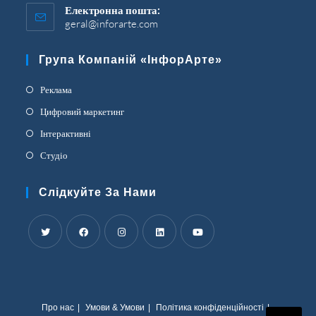
Електронна пошта:
geral@inforarte.com
Відкриється
у
вашій
Група Компаній «ІнфорАрте»
програмі
Відкриється
Реклама
в
Відкриється
Цифровий маркетинг
новій
в
Відкриється
Інтерактивні
вкладці
новій
в
Відкриється
Студіо
вкладці
новій
в
вкладці
новій
Слідкуйте За Нами
вкладці
Відкриється
Відкриється
Відкриється
Відкриється
Відкриється
в
в
в
в
в
новій
новій
новій
новій
новій
Про нас
Умови & Умови
Політика конфіденційності
вкладці
вкладці
вкладці
вкладці
вкладці