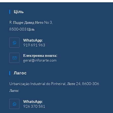
Ціль
R. Падре Давид Нето No 3,
8500-003 Ціль
WhatsApp:
919 691 963
Електронна пошта:
geral@inforarte.com
Відкриється
у
вашій
Лагос
програмі
Urbanização Industrial do Pinheiral, Лоте 24, 8600-306
Лагос
WhatsApp:
926 370 581