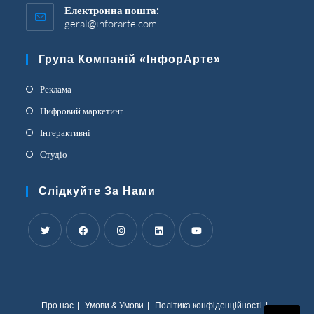
Електронна пошта:
geral@inforarte.com
Відкриється
у
вашій
Група Компаній «ІнфорАрте»
програмі
Відкриється
Реклама
в
Відкриється
Цифровий маркетинг
новій
в
Відкриється
Інтерактивні
вкладці
новій
в
Відкриється
Студіо
вкладці
новій
в
вкладці
новій
Слідкуйте За Нами
вкладці
Відкриється
Відкриється
Відкриється
Відкриється
Відкриється
в
в
в
в
в
новій
новій
новій
новій
новій
Про нас
Умови & Умови
Політика конфіденційності
вкладці
вкладці
вкладці
вкладці
вкладці