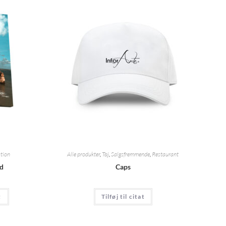
tion
Alle produkter
,
Tøj
,
Salgsfremmende
,
Restaurant
ed
Caps
t
Tilføj til citat