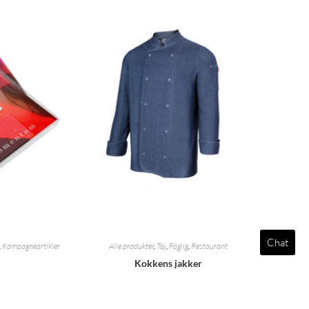
Chat
,
Kampagneartikler
Alle produkter
,
Tøj
,
Faglig
,
Restaurant
Kokkens jakker
t
Tilføj til citat