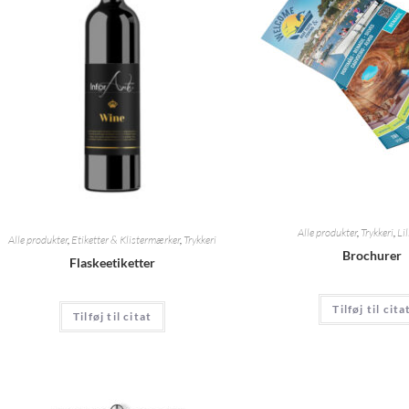
Alle produkter
,
Trykkeri
,
Li
Alle produkter
,
Etiketter & Klistermærker
,
Trykkeri
Brochurer
Flaskeetiketter
Tilføj til cita
Tilføj til citat