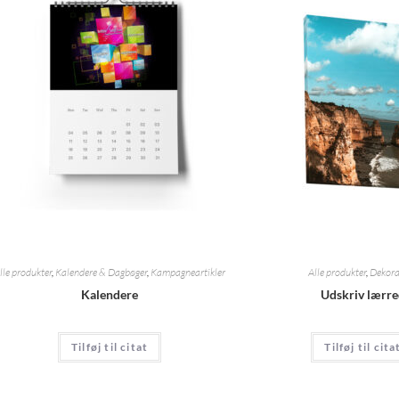
lle produkter
,
Kalendere & Dagbøger
,
Kampagneartikler
Alle produkter
,
Dekora
Kalendere
Udskriv lærr
Tilføj til citat
Tilføj til cita