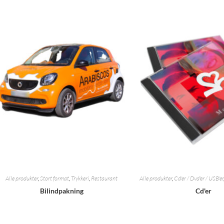
Alle produkter
,
Stort format
,
Trykkeri
,
Restaurant
Alle produkter
,
Cd'er / Dvd'er / USB'er
Bilindpakning
Cd'er
Tilføj til citat
Tilføj til cita