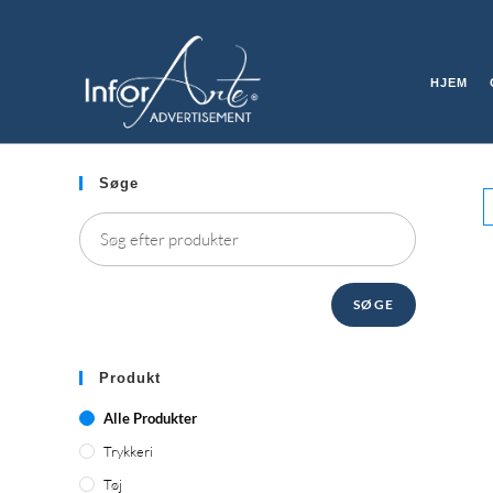
Gå
til
ALLE PRODUKTER
indhold
HJEM
Søge
SØGE
Produkt
Alle Produkter
Trykkeri
Tøj