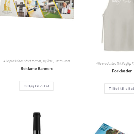
Alle produkter
,
Stort format
,
Trykkeri
,
Restaurant
Alle produkter
,
Tøj
,
Faglig
,
R
Reklame Bannere
Forklæder
Tilføj til citat
Tilføj til cita