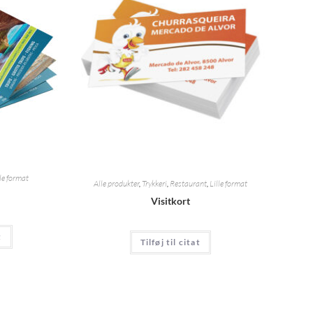
lle format
Alle produkter
,
Trykkeri
,
Restaurant
,
Lille format
Visitkort
t
Tilføj til citat