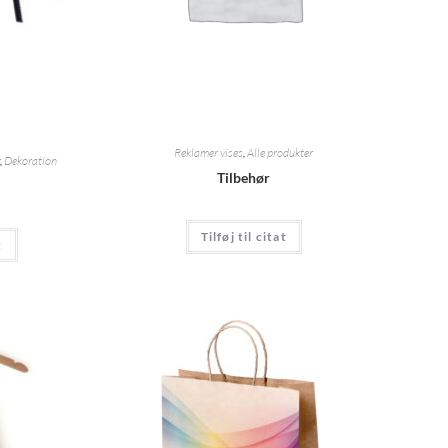
Reklamer vises
,
Alle produkter
,
Dekoration
Tilbehør
Tilføj til citat
t