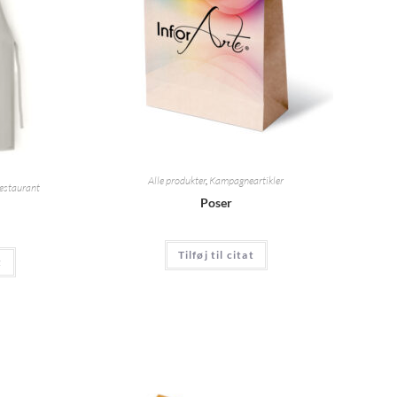
Alle produkter
,
Kampagneartikler
estaurant
Poser
Tilføj til citat
t