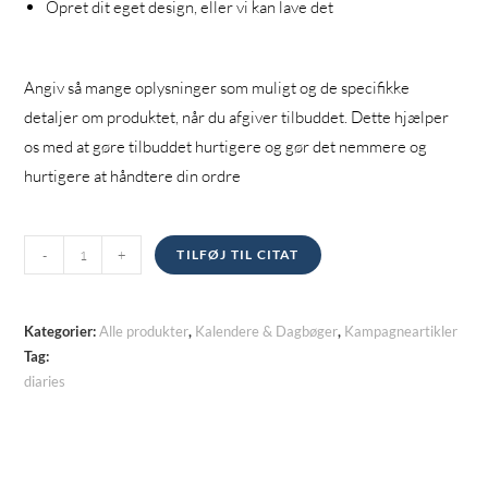
Opret dit eget design, eller vi kan lave det
Angiv så mange oplysninger som muligt og de specifikke
detaljer om produktet, når du afgiver tilbuddet. Dette hjælper
os med at gøre tilbuddet hurtigere og gør det nemmere og
hurtigere at håndtere din ordre
Dagbøger
-
+
TILFØJ TIL CITAT
kvantitet
Kategorier:
Alle produkter
,
Kalendere & Dagbøger
,
Kampagneartikler
Tag:
diaries