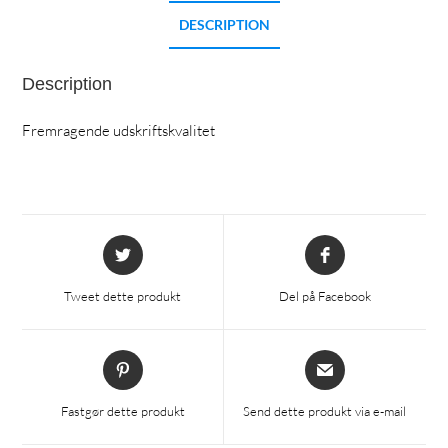
DESCRIPTION
Description
Fremragende udskriftskvalitet
Åbner
Åbner
i
i
et
et
Tweet dette produkt
Del på Facebook
nyt
nyt
vindue
vindue
Åbner
Åbner
i
i
et
et
Fastgør dette produkt
Send dette produkt via e-mail
nyt
nyt
vindue
vindue