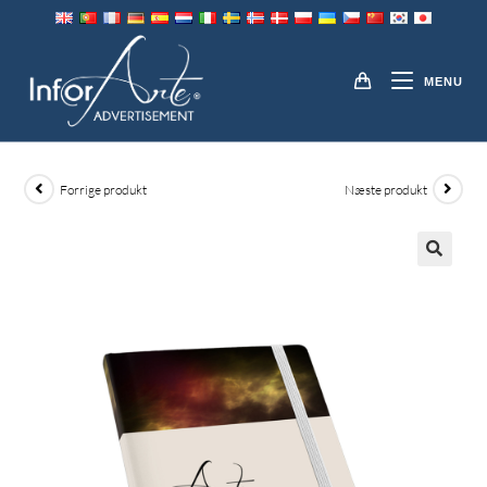
Gå
til
DAGBØGER
indhold
MENU
Forrige produkt
Næste produkt