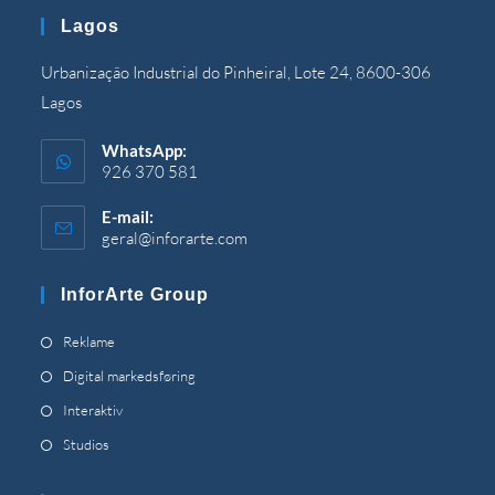
programmet
Lagos
Urbanização Industrial do Pinheiral, Lote 24, 8600-306
Lagos
WhatsApp:
926 370 581
E-mail:
geral@inforarte.com
Åbner
i
programmet
InforArte Group
Åbner
Reklame
under
Åbner
Digital markedsføring
en
under
Åbner
Interaktiv
ny
en
under
Åbner
Studios
fane
ny
en
under
fane
ny