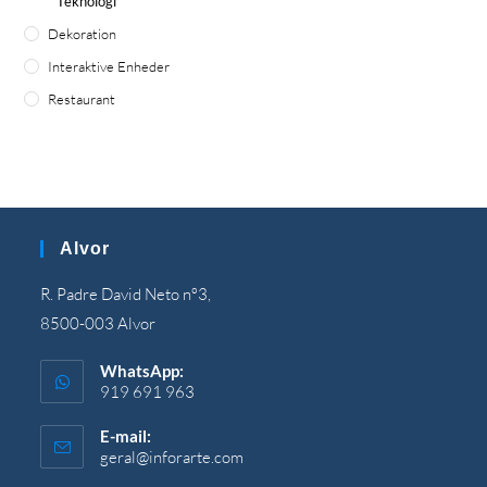
Teknologi
Dekoration
Interaktive Enheder
Restaurant
Alvor
R. Padre David Neto nº3,
8500-003 Alvor
WhatsApp:
919 691 963
E-mail:
geral@inforarte.com
Åbner
i