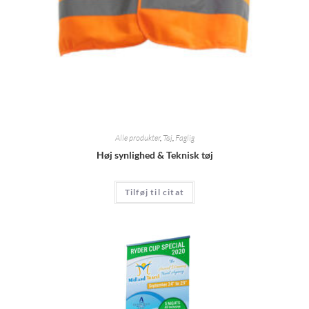
Alle produkter
,
Tøj
,
Faglig
Høj synlighed & Teknisk tøj
Tilføj til citat