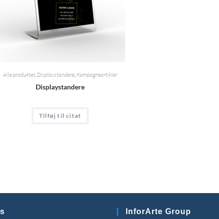
Alle produkter
,
Displaystandere
,
Kampagneartikler
Displaystandere
Tilføj til citat
s
InforArte Group