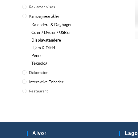
Reklamer Vises
Kampagneartikler
Kalendere & Dagbøger
Cd'er / Dvd'er / USB'er
Displaystandere
Hjem & Fritid
Penne
Teknologi
Dekoration
Interaktive Enheder
Restaurant
Alvor
Lago