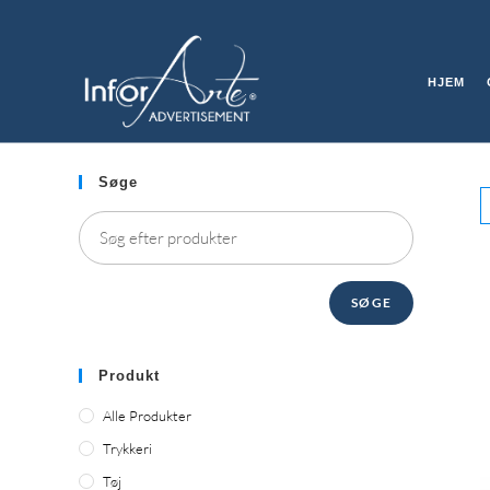
Gå
til
DISPLAYSTANDERE
indhold
HJEM
Søge
SØGE
Produkt
Alle Produkter
Trykkeri
Tøj