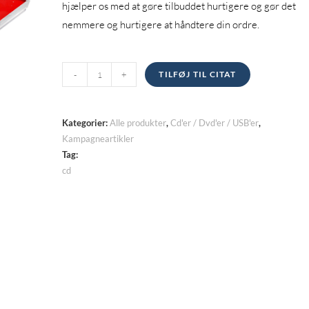
hjælper os med at gøre tilbuddet hurtigere og gør det
nemmere og hurtigere at håndtere din ordre.
Cd'er
-
+
TILFØJ TIL CITAT
kvantitet
Kategorier:
Alle produkter
,
Cd'er / Dvd'er / USB'er
,
Kampagneartikler
Tag:
cd