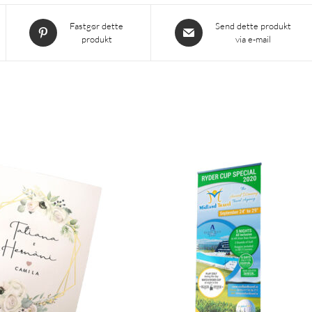
Åbner
Åbner
Fastgør dette
Send dette produkt
produkt
via e-mail
i
i
et
et
nyt
nyt
vindue
vindue