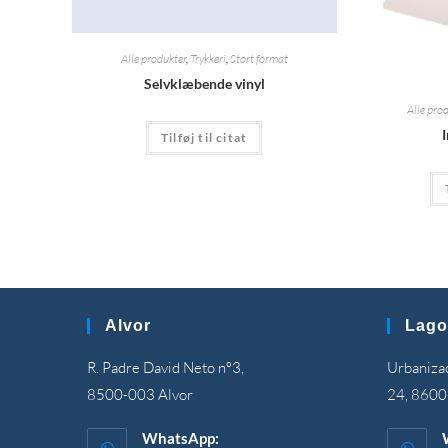
Alle produkter
,
Trykkeri
,
Stort format
Selvklæbende vinyl
Alle pro
Tilføj til citat
Alvor
Lago
R. Padre David Neto nº3,
Urbanizaç
8500-003 Alvor
24, 8600
WhatsApp: