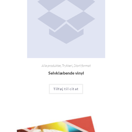
Alle produkter
,
Trykkeri
,
Stort format
Selvklæbende vinyl
Tilføj til citat