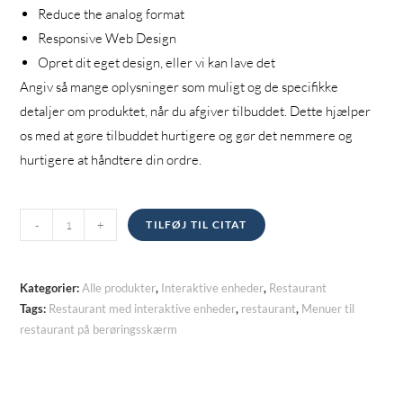
Reduce the analog format
Responsive Web Design
Opret dit eget design, eller vi kan lave det
Angiv så mange oplysninger som muligt og de specifikke
detaljer om produktet, når du afgiver tilbuddet. Dette hjælper
os med at gøre tilbuddet hurtigere og gør det nemmere og
hurtigere at håndtere din ordre.
Menuer
-
+
TILFØJ TIL CITAT
til
restaurant
på
Kategorier:
Alle produkter
,
Interaktive enheder
,
Restaurant
berøringsskærm
Tags:
Restaurant med interaktive enheder
,
restaurant
,
Menuer til
restaurant på berøringsskærm
kvantitet