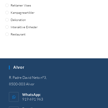
Reklamer Vises
Kampagneartikler
Dekoration
Interaktive Enheder
Restaurant
Alvor
R. Padre David Neto nº3,
8500-003 Alvor
WhatsApp:
919 691 963