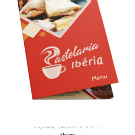
Alle produkter
,
Trykkeri
,
Lille format
,
Restaurant
Menuer