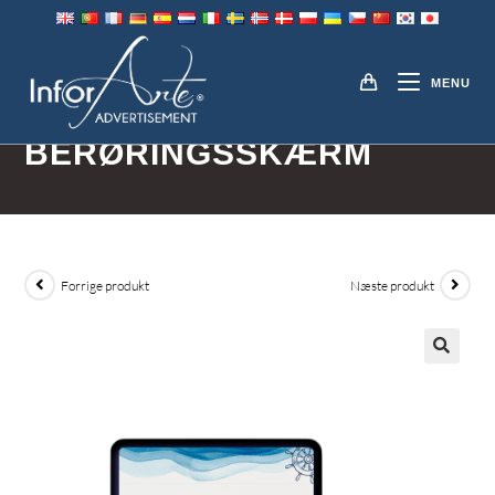
Gå
til
MENUER TIL
indhold
MENU
RESTAURANT PÅ
BERØRINGSSKÆRM
Forrige produkt
Næste produkt