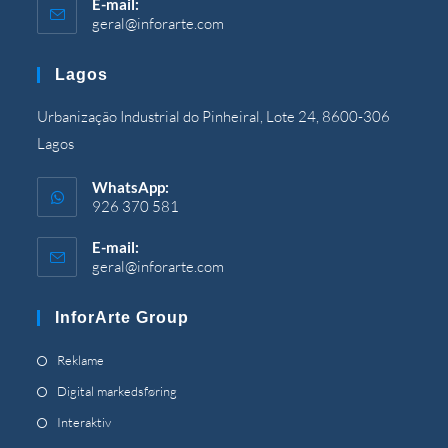
E-mail:
geral@inforarte.com
Åbner
i
programmet
Lagos
Urbanização Industrial do Pinheiral, Lote 24, 8600-306
Lagos
WhatsApp:
926 370 581
E-mail:
geral@inforarte.com
Åbner
i
programmet
InforArte Group
Åbner
Reklame
under
Åbner
Digital markedsføring
en
under
Åbner
Interaktiv
ny
en
under