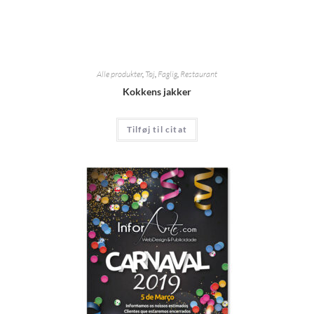
Alle produkter
,
Tøj
,
Faglig
,
Restaurant
Kokkens jakker
Tilføj til citat