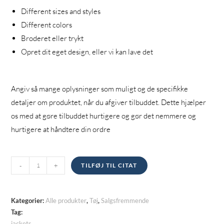
Different sizes and styles
Different colors
Broderet eller trykt
Opret dit eget design, eller vi kan lave det
Angiv så mange oplysninger som muligt og de specifikke
detaljer om produktet, når du afgiver tilbuddet. Dette hjælper
os med at gøre tilbuddet hurtigere og gør det nemmere og
hurtigere at håndtere din ordre
Jakker
-
+
TILFØJ TIL CITAT
kvantitet
Kategorier:
Alle produkter
,
Tøj
,
Salgsfremmende
Tag:
jackets