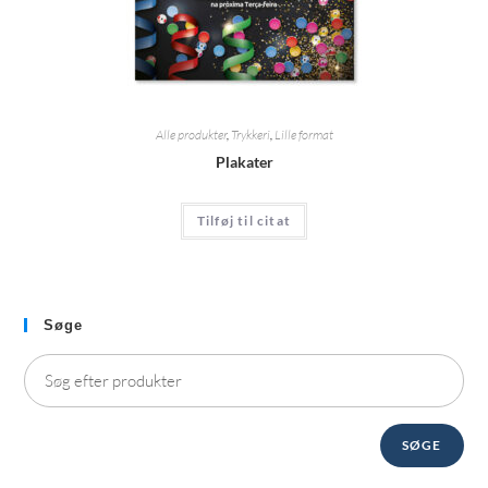
Alle produkter
,
Trykkeri
,
Lille format
Plakater
Tilføj til citat
Søge
SØGE