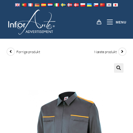
Gå
til
JAKKER
indhold
MENU
Forrige produkt
Næste produkt