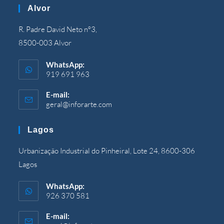
Alvor
R. Padre David Neto nº3,
8500-003 Alvor
WhatsApp:
919 691 963
E-mail:
geral@inforarte.com
Åbner
i
programmet
Lagos
Urbanização Industrial do Pinheiral, Lote 24, 8600-306
Lagos
WhatsApp:
926 370 581
E-mail: