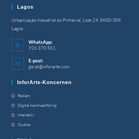
din
Lagos
ansökan
Urbanização Industrial do Pinheiral, Lote 24, 8600-306
Lagos
WhatsApp:
926 370 581
E-post:
geral@inforarte.com
Öppnas
i
din
InforArte-Koncernen
ansökan
Öppnas
Reklam
i
Öppnas
Digital marknadsföring
en
i
Öppnas
Interaktiv
ny
en
i
Öppnas
Studios
flik
ny
en
i
flik
ny