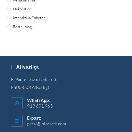
Reklamartiklar
Dekoration
Interaktiva Enheter
Restaurang
Allvarligt
R. Padre David Neto nº3,
8500-003 Allvarligt
WhatsApp:
919 691 963
E-post:
geral@inforarte.com
Öppnas
i