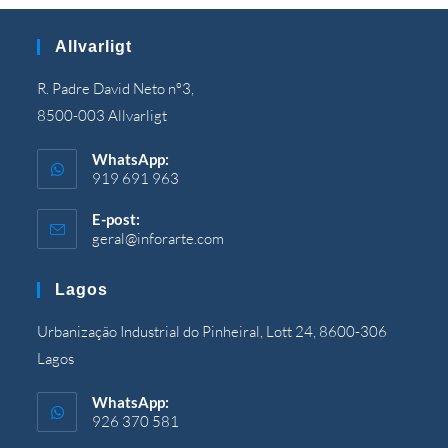
Allvarligt
R. Padre David Neto nº3,
8500-003 Allvarligt
WhatsApp:
919 691 963
E-post:
geral@inforarte.com
Öppnas
i
din
Lagos
ansökan
Urbanização Industrial do Pinheiral, Lott 24, 8600-306
Lagos
WhatsApp:
926 370 581