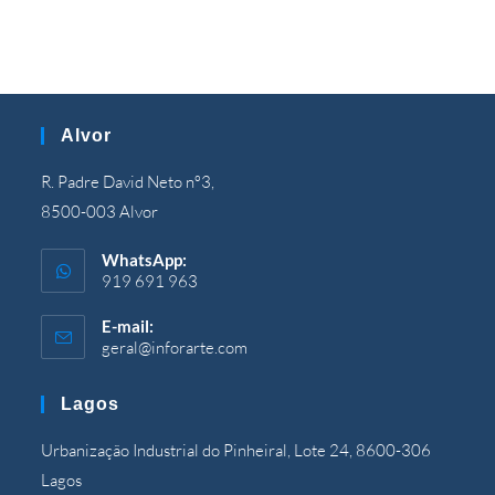
Alvor
R. Padre David Neto nº3,
8500-003 Alvor
WhatsApp:
919 691 963
E-mail:
geral@inforarte.com
Åbner
i
programmet
Lagos
Urbanização Industrial do Pinheiral, Lote 24, 8600-306
Lagos