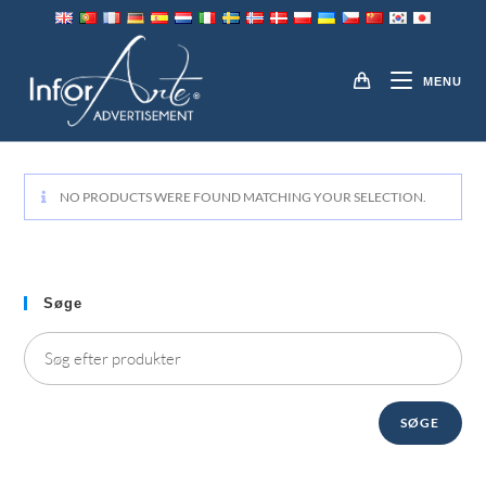
Gå
til
MAGNETIC SIGNS
indhold
MENU
NO PRODUCTS WERE FOUND MATCHING YOUR SELECTION
.
Søge
SØGE